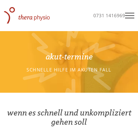
0731 1416969
LEISTUNGEN
akut-termine
PRAXIS
SCHNELLE HILFE IM AKUTEN FALL
JOBS
KONTAKT & TERMINE
wenn es schnell und unkompliziert
gehen soll
PATIENTEN-LOGIN